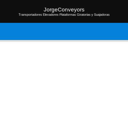
JorgeConveyors
Transportadores Elevadores Plataformas Giratorias y Suajadoras
os
Galerías de Fotos