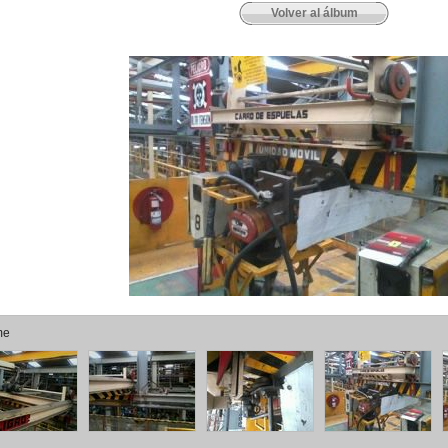
Volver al álbum
me