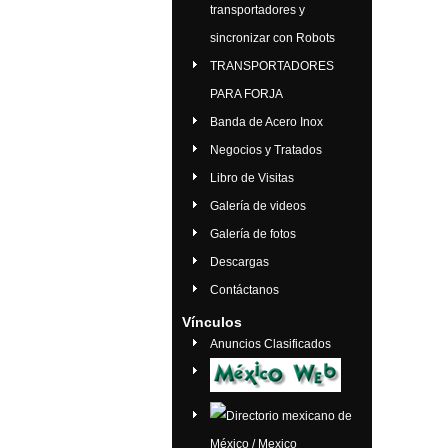
transportadores y
sincronizar con Robots
TRANSPORTADORES
PARA FORJA
Banda de Acero Inox
Negocios y Tratados
Libro de Visitas
Galería de videos
Galería de fotos
Descargas
Contáctanos
Vínculos
Anuncios Clasificados