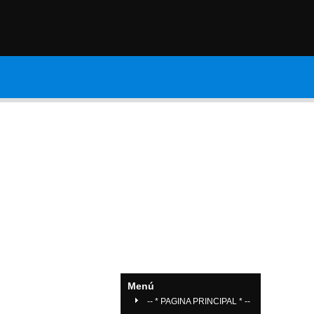
Contáctanos
Galería de Vide
Menú
-- * PAGINA PRINCIPAL * --