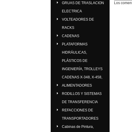
GRUAS DE TRASLACION
Los coment
ELECTRICA
VOLTEADORES DE
RACKS
CADENAS
PLATAFORMAS
HIDRÁULICAS,
PLÁSTICOS DE
INGENIERÍA, TROLLEYS
CADENAS X-348, X-458,
ALIMENTADORES
RODILLOS Y SISTEMAS
DE TRANSFERENCIA
REFACCIONES DE
TRANSPORTADORES
Cabinas de Pintura,