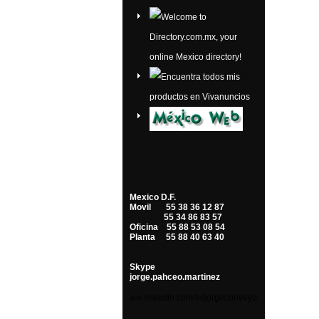
Mexico D.F.
Movil 55 38 36 12 87
55 34 86 83 57
Oficina 55 88 53 08 54
Planta 55 88 40 63 40
Skype
jorge.pahceo.martinez
ww.linkedin.com/in/
jorgeconveyors