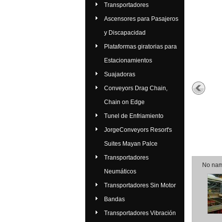
Transportadores
Ascensores para Pasajeros
y Discapacidad
Plataformas giratorias para
Estacionamientos
Suajadoras
Conveyors Drag Chain,
Chain on Edge
Tunel de Enfriamiento
JorgeConveyors Resort's
Suites Mayan Palce
Transportadores
No na
Neumáticos
Transportadores Sin Motor
Bandas
Transportadores Vibración