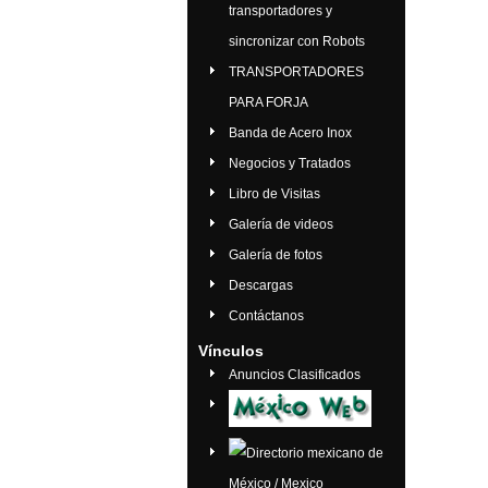
transportadores y
sincronizar con Robots
TRANSPORTADORES
PARA FORJA
Banda de Acero Inox
Negocios y Tratados
Libro de Visitas
Galería de videos
Galería de fotos
Descargas
Contáctanos
Vínculos
Anuncios Clasificados