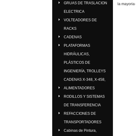
GRUAS DE TRASLACION
la mayoria
ELECTRICA
VOLTEADORES DE
RACKS
CADENAS
PLATAFORMAS
HIDRÁULICAS,
PLÁSTICOS DE
INGENIERÍA, TROLLEYS
CADENAS X-348, X-458,
ALIMENTADORES
RODILLOS Y SISTEMAS
DE TRANSFERENCIA
REFACCIONES DE
TRANSPORTADORES
Cabinas de Pintura,