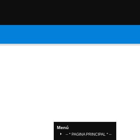
Contáctanos
Galería de Vide
Menú
-- * PAGINA PRINCIPAL * --