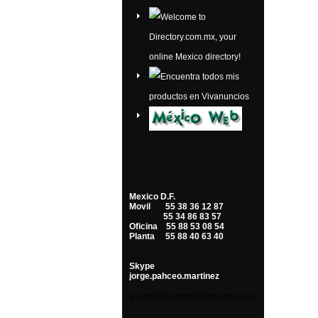
Mexico D.F.
Movil 55 38 36 12 87
55 34 86 83 57
Oficina 55 88 53 08 54
Planta 55 88 40 63 40
Skype
jorge.pahceo.martinez
ww.linkedin.com/in/
jorgeconveyors