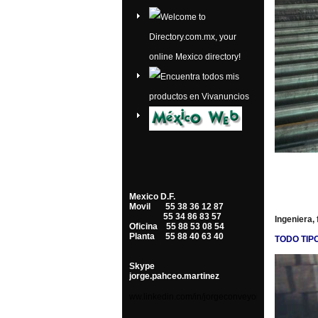
Mexico D.F.
Movil 55 38 36 12 87
55 34 86 83 57
Ingeniera,
Oficina 55 88 53 08 54
Planta 55 88 40 63 40
TODO TIP
Skype
jorge.pahceo.martinez
ww.linkedin.com/in/
jorgeconveyors