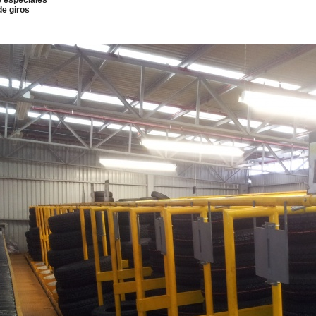
e especiales
e giros