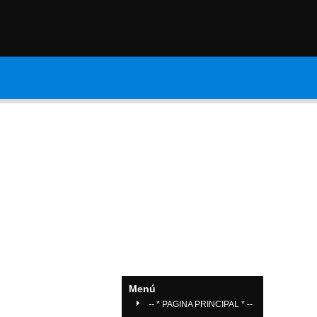
Contáctanos
Galería de Vide
Menú
-- * PAGINA PRINCIPAL * --