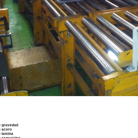
e gravedad
e acero
e lamina