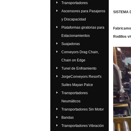
Transportadores
Ascensores para Pasajeros
SISTEMA D
y Discapacidad
Plataformas giratorias para
Fabricamos 
Estacionamientos
Rodillos v
Suajadoras
Conveyors Drag Chain,
Chain on Edge
Tunel de Enfriamiento
JorgeConveyors Resort's
Suites Mayan Palce
Transportadores
Neumáticos
Transportadores Sin Motor
Bandas
Transportadores Vibración