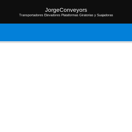
JorgeConveyors
Transportadores Elevadores Plataformas Giratorias y Suajadoras
os
Galerías de Fotos